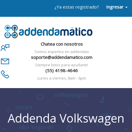
¿Ya estas registrado?
Ingresar
Chatea con nosotros
Somos expertos en addendas
soporte@addendamatico.com
Siempre listos para ayudarte!
(55) 4198-4646
Lunes a viernes, 8am - 6pm
Addenda Volkswagen