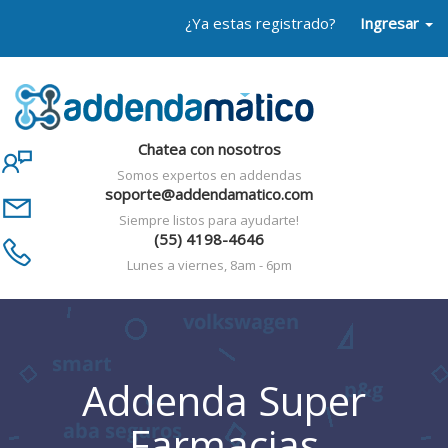
¿Ya estas registrado?
Ingresar
Chatea con nosotros
Somos expertos en addendas
soporte@addendamatico.com
Siempre listos para ayudarte!
(55) 4198-4646
Lunes a viernes, 8am - 6pm
Addenda Super
Farmacias