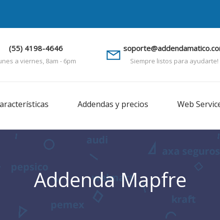
(55) 4198-4646
soporte@addendamatico.c
unes a viernes, 8am - 6pm
Siempre listos para ayudarte!
aracterísticas
Addendas y precios
Web Servic
Addenda Mapfre