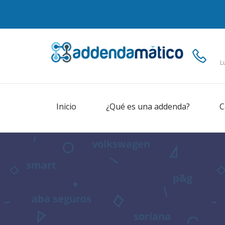
L
Inicio
¿Qué es una addenda?
C