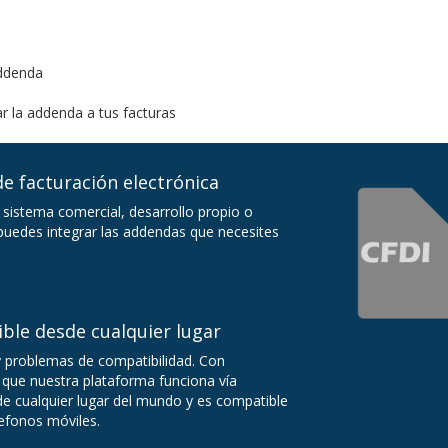
addenda
r la addenda a tus facturas
e facturación electrónica
 sistema comercial, desarrollo propio o
uedes integrar las addendas que necesites
ible desde cualquier lugar
y problemas de compatibilidad. Con
que nuestra plataforma funciona vía
sde cualquier lugar del mundo y es compatible
lefonos móviles.