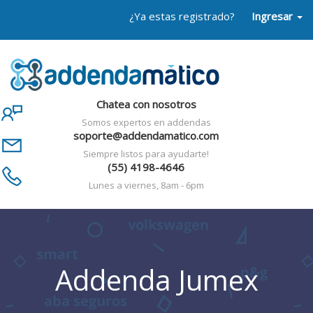
¿Ya estas registrado?
Ingresar
Chatea con nosotros
Somos expertos en addendas
soporte@addendamatico.com
Siempre listos para ayudarte!
(55) 4198-4646
Lunes a viernes, 8am - 6pm
Addenda Jumex