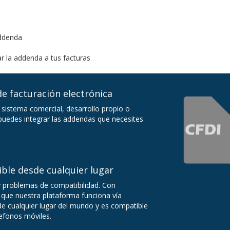
addenda
r la addenda a tus facturas
e facturación electrónica
 sistema comercial, desarrollo propio o
uedes integrar las addendas que necesites
ible desde cualquier lugar
y problemas de compatibilidad. Con
que nuestra plataforma funciona vía
sde cualquier lugar del mundo y es compatible
lefonos móviles.