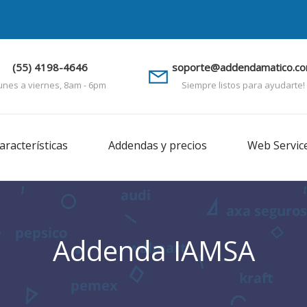
(55) 4198-4646
soporte@addendamatico.c
unes a viernes, 8am - 6pm
Siempre listos para ayudarte!
aracterísticas
Addendas y precios
Web Servic
Addenda IAMSA