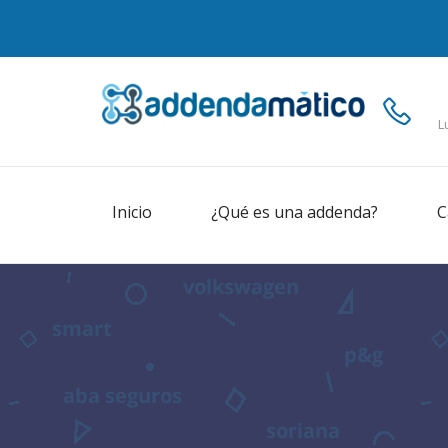
L
Inicio
¿Qué es una addenda?
C