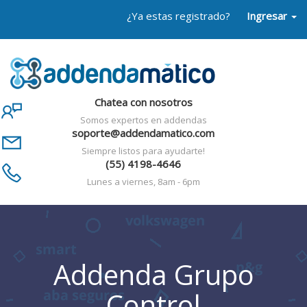
¿Ya estas registrado?
Ingresar
Chatea con nosotros
Somos expertos en addendas
soporte@addendamatico.com
Siempre listos para ayudarte!
(55) 4198-4646
Lunes a viernes, 8am - 6pm
Addenda Grupo
Control