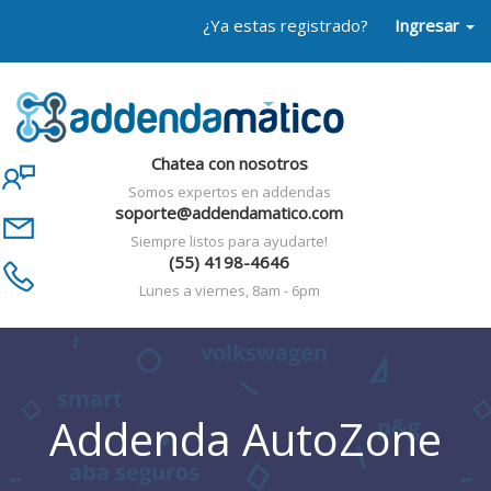
¿Ya estas registrado?
Ingresar
Chatea con nosotros
Somos expertos en addendas
soporte@addendamatico.com
Siempre listos para ayudarte!
(55) 4198-4646
Lunes a viernes, 8am - 6pm
Addenda AutoZone