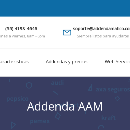
(55) 4198-4646
soporte@addendamatico.c
unes a viernes, 8am - 6pm
Siempre listos para ayudarte!
aracterísticas
Addendas y precios
Web Servic
Addenda AAM