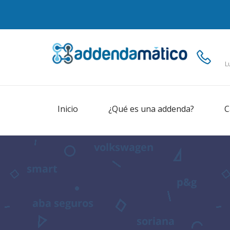
L
Inicio
¿Qué es una addenda?
C