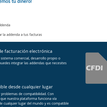
vemos tu dinero!
addenda
r la addenda a tus facturas
e facturación electrónica
 sistema comercial, desarrollo propio o
uedes integrar las addendas que necesites
ible desde cualquier lugar
y problemas de compatibilidad. Con
que nuestra plataforma funciona vía
sde cualquier lugar del mundo y es compatible