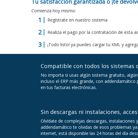
Tu satisfacción garantizada o ¡te devol
Comienza hoy mismo:
Regístrate en nuestro sistema
Realiza el pago por la contratación de esta 
¡Todo listo! ya puedes cargar tu XML y agrega
Compatible con todos los sistemas d
No importa si usas algún sistema gratuito, algún
incluso el ERP más grande, con addendamático p
en tus facturas electrónicas.
Sin descargas ni instalaciones, acces
Olvídate de complejas descargas, instalaciones 
addendamático te olvidas de esos problemas ya 
internet, está disponible las 24 horas del día de